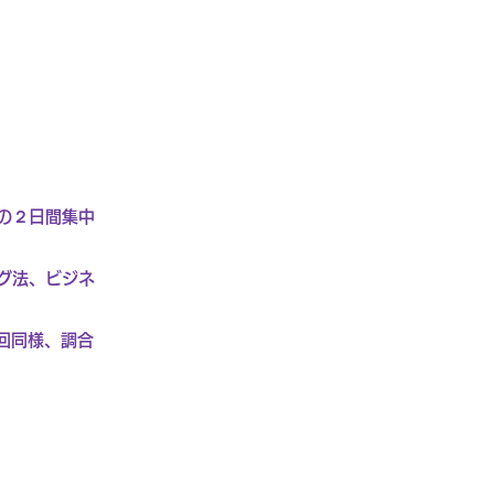
の２日間集中
グ法、ビジネ
回同様、調合