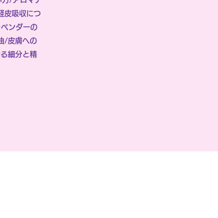
経皮吸収につ
ラベンダーの
油/皮膚への
せる細分と精