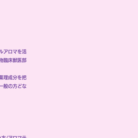
ルアロマを活
物臨床獣医部
薬理成分を把
一般の方どな
方/アロマテ