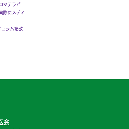
ロマテラピ
実際にメディ
キュラムを改
医会